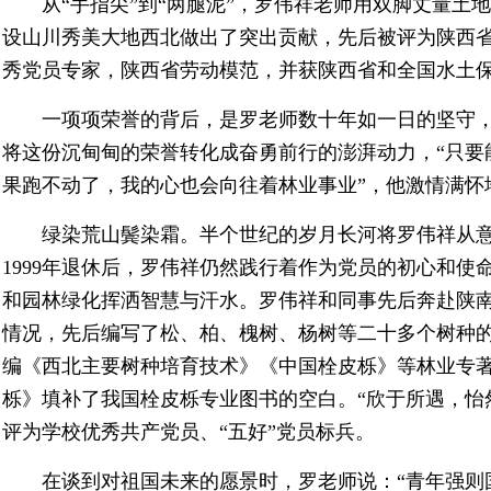
从“手指尖”到“两腿泥”，罗伟祥老师用双脚丈量土
设山川秀美大地西北做出了突出贡献，先后被评为陕西
秀党员专家，陕西省劳动模范，并获陕西省和全国水土保
一项项荣誉的背后，是罗老师数十年如一日的坚守，“
将这份沉甸甸的荣誉转化成奋勇前行的澎湃动力，“只要
果跑不动了，我的心也会向往着林业事业”，他激情满怀
绿染荒山鬓染霜。半个世纪的岁月长河将罗伟祥从意
1999年退休后，罗伟祥仍然践行着作为党员的初心和使
和园林绿化挥洒智慧与汗水。罗伟祥和同事先后奔赴陕
情况，先后编写了松、柏、槐树、杨树等二十多个树种
编《西北主要树种培育技术》《中国栓皮栎》等林业专著3
栎》填补了我国栓皮栎专业图书的空白。“欣于所遇，怡
评为学校优秀共产党员、“五好”党员标兵。
在谈到对祖国未来的愿景时，罗老师说：“青年强则