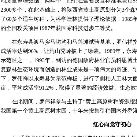
地测量整理数据。两年中，他们在全省设置标准地块1255
2300多个，在此基础上，将陕西省黄土高原划分为3个
了60多个适生树种，为科学造林提供了理论依据，198
的全国攻关项目1987年获国家科技进步二等奖。
在永寿县渡马乡马坊沟和马莲滩试验基地，罗伟祥指
成活率达到96%，让荒山秃岭披上了绿装。1989年，永
示范区之一，1993年，到访的德国政府林业官员科恩博
复森林生态环境而创造的林业成果是一项伟大的奇迹。”
下，罗伟祥以永寿县为示范样板，进行了侧柏人工林大面
亩，平均成活率91.2%，取得了显著的经济效益、生态
在此期间，罗伟祥参与主持了“黄土高原树种资源搜集
我国第一个黄土高原树木园，十年来搜集引种国内外乔灌
红心向党守初心