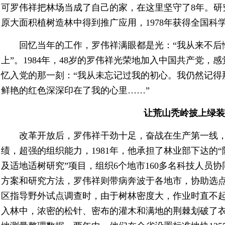
可罗伟祥把林场当成了自己的家，在这里坚守了8年。研
原大面积植树造林中得到推广应用，1978年获得全国科
回忆当年的工作，罗伟祥满眼都是光：“我从来不后
上”。1984年，48岁的罗伟祥光荣地加入中国共产党，
忆入党的那一刻：“我从未忘记过我的初心。我仍然记得
鲜艳的红色深深印在了我的心里……”
让荒山秃岭披上绿装
改革开放后，罗伟祥干劲十足，奋战在生产第一线，
绩，超强的组织能力，1981年，他承担了林业部下达的
及适地适树研究”项目，组织6个地市160多名科技人员
方案和研究方法，罗伟祥则带病奔波于各地市，协助选
区指导野外试点调查时，由于树林密度大，作业时直不
入林中，浓密的松针、密布的灌木和满地的荆棘划破了