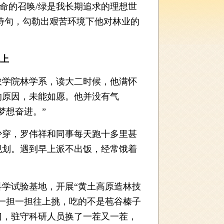
命的召唤/绿是我长期追求的理想世
的诗句，勾勒出艰苦环境下他对林业的
上
农学院林学系，读大二时候，他满怀
的原因，未能如愿。他并没有气
梦想奋进。”
少穿，罗伟祥和同事每天跑十多里甚
规划。遇到早上派不出饭，经常饿着
学试验基地，开展“黄土高原造林技
一担一担往上挑，吃的不是苞谷榛子
门，驻守科研人员换了一茬又一茬，