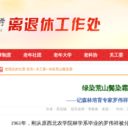
章制度
老年社团
老年大学
老科协
关工委
您现在的位置
首页
»
关工委
» 绿染荒山鬓染霜
绿染荒山鬓染霜
——记森林培育专家罗伟祥
作者：景若楠 指导老师：李晓春 来源： 时间：2023
1961年，刚从原西北农学院林学系毕业的罗伟祥被