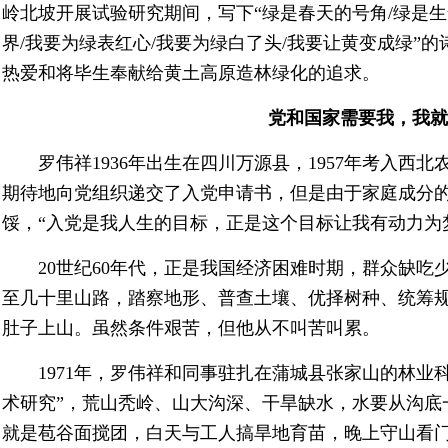
岭北坡开展试验研究期间，写下“绿是春天的号角/绿是生
界/我要为绿表红心/我要为绿白了头/我要让黄变成绿”
热爱和将毕生奉献给黄土高原造林绿化的追求。
党和国家需要我，我就
罗伟祥1936年出生在四川万源县，1957年考入西北
期待地向党组织递交了入党申请书，但是由于家庭成分
馁，“入党是我人生的目标，正是这个目标让我有动力为
20世纪60年代，正是我国经济困难时期，群众缺吃
至几十里山路，踏察地形、普查土壤、优择树种、统筹
肚子上山。虽然条件艰苦，但他从不叫苦叫累。
1971年，罗伟祥和同事驻扎在蒲城县张家山的林业科
术研究”，荒山秃岭、山大沟深、干旱缺水，水要从沟底
就是苞谷面搅团，白天与工人搞旱地育苗，晚上守山看