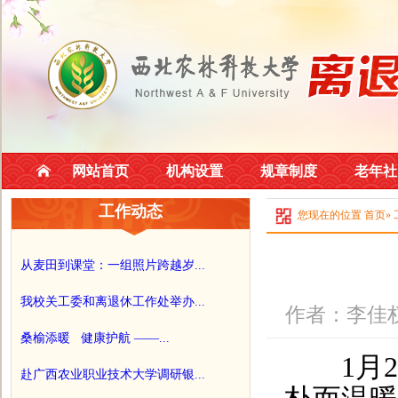
网站首页
机构设置
规章制度
老年社
工作动态
您现在的位置
首页
»
从麦田到课堂：一组照片跨越岁...
我校关工委和离退休工作处举办...
作者：李佳权
桑榆添暖 健康护航 ——...
1月23
赴广西农业职业技术大学调研银...