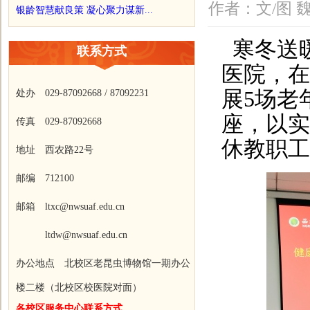
作者：文/图 
银龄智慧献良策 凝心聚力谋新...
寒冬送
联系方式
医院，在
展5场老
处办 029-87092668 / 87092231
座，以实
传真 029-87092668
休教职工
地址 西农路22号
邮编 712100
邮箱 ltxc@nwsuaf.edu.cn
ltdw@nwsuaf.edu.cn
办公地点 北校区老昆虫博物馆一期办公
楼二楼（北校区校医院对面）
各校区服务中心联系方式