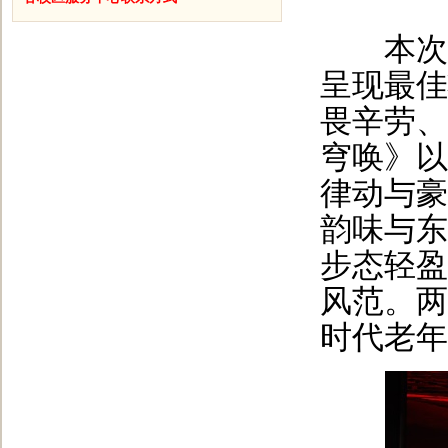
本次佳
呈现最佳
畏辛劳、
穹唤》以
律动与豪
韵味与东
步态轻盈
风范。两
时代老年