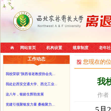
网站首页
机构设置
规章制度
老年社
工作动态
您现在的
我校荣获“陕西省老教授协会先...
我
我处赴西安交通大学、西北工业...
作者
这八年，银龄生辉助发展
党建引领聚银发力量 桑榆聚力...
5月27