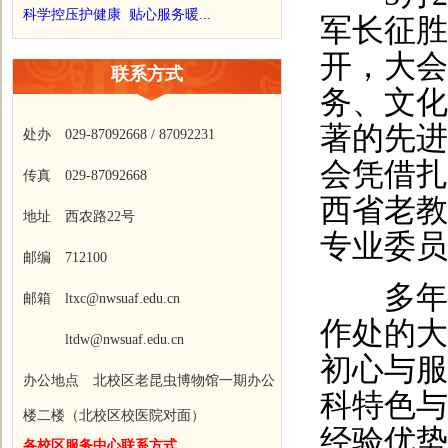
科学控压护健康 贴心服务暖...
军长征胜
开，大会
联系方式
务、文化
著的先进
处办 029-87092668 / 87092231
会凭借扎
传真 029-87092668
西省老教
地址 西农路22号
专业委
邮编 712100
多年来
邮箱 ltxc@nwsuaf.edu.cn
作处的大
ltdw@nwsuaf.edu.cn
初心与服
办公地点 北校区老昆虫博物馆一期办公
科特色与
楼二楼（北校区校医院对面）
经验优势
各校区服务中心联系方式