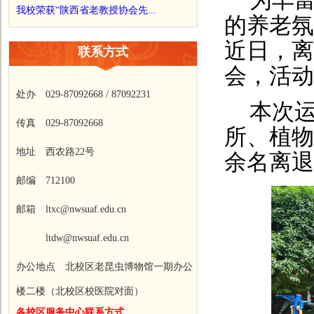
为丰
我校荣获“陕西省老教授协会先...
的养老氛
近日，离
联系方式
会，活动
处办 029-87092668 / 87092231
本次
传真 029-87092668
所、植物
地址 西农路22号
余名离退
邮编 712100
邮箱 ltxc@nwsuaf.edu.cn
ltdw@nwsuaf.edu.cn
办公地点 北校区老昆虫博物馆一期办公
楼二楼（北校区校医院对面）
各校区服务中心联系方式