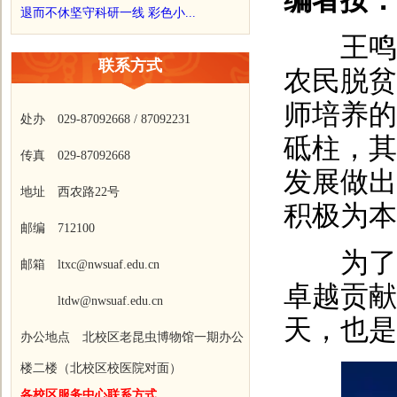
编者按：
退而不休坚守科研一线 彩色小...
王鸣老
联系方式
农民脱贫
师培养的
处办 029-87092668 / 87092231
砥柱，其
传真 029-87092668
发展做出
地址 西农路22号
积极为本
邮编 712100
为了感
邮箱 ltxc@nwsuaf.edu.cn
卓越贡献
ltdw@nwsuaf.edu.cn
天，也是
办公地点 北校区老昆虫博物馆一期办公
楼二楼（北校区校医院对面）
各校区服务中心联系方式