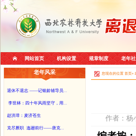
网站首页
机构设置
规章制度
老年社
老年风采
您现在的位置
首页
»
退休不退志 ——记银龄辅导员...
李世林：四十年风雨坚守，用...
赵洪璋：麦济苍生
作者：杨小
克尽厥职 迤逦前行——唐克...