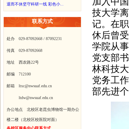
加入中国
退而不休坚守科研一线 彩色小...
技大学离
联系方式
记。在职
休后曾受
处办 029-87092668 / 87092231
学院从事
传真 029-87092668
党支部书
地址 西农路22号
林科技大
邮编 712100
党务工作
邮箱 ltxc@nwsuaf.edu.cn
部先进个
ltdw@nwsuaf.edu.cn
办公地点 北校区老昆虫博物馆一期办公
楼二楼（北校区校医院对面）
各校区服务中心联系方式