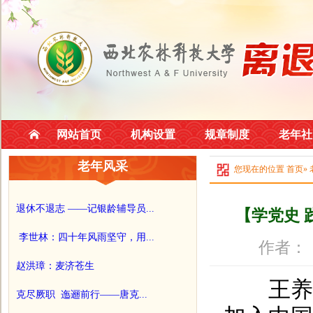
网站首页
机构设置
规章制度
老年社
老年风采
您现在的位置
首页
»
退休不退志 ——记银龄辅导员...
【学党史
李世林：四十年风雨坚守，用...
作者：
赵洪璋：麦济苍生
王养林，
克尽厥职 迤逦前行——唐克...