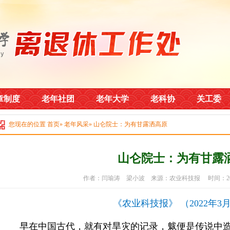
章制度
老年社团
老年大学
老科协
关工委
您现在的位置
首页
»
老年风采
» 山仑院士：为有甘露洒高原
山仑院士：为有甘露
作者：闫瑜涛 梁小波 来源：农业科技报 时间：2022
《农业科技报》 （2022年3
早在中国古代，就有对旱灾的记录，魃便是传说中造