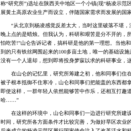
称“研究所”)选址在陕西关中地区一个小镇(现“杨凌示范
展黄土高原农业生产而设立，伴随国家需求而发展的国
“从北京到杨凌感觉反差太大，当时这里破落不堪，
晚上点的是蜡烛。但我认为，科研和艰苦是分不开的，
怕吃苦!”山仑告诉记者，搞科研是他的第一理想。当他
到的只有铁丝网围起来的100多亩土地，唯一的基础设
没有一个人退却，想到即将投身梦寐以求的科研事业，
在山仑的记忆里，研究所筹建之初，他和同事们住在
被子根本抵御不住寒冷，山仑和同事们把能盖的东西都
即使这样，一群年轻人依然能够苦中作乐，还相互打趣道
哈……”
在这样的环境中，山仑和同事们一边进行研究所建设
时间，研究所各方面条件才比较完善，为做好旱区农业
后来成立的杨凌示范区履行国家使命注入了改革活水和