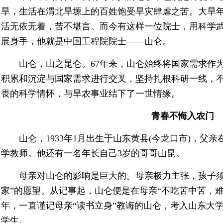
旱，生活在渭北旱塬上的百姓饱受旱灾肆虐之苦。大旱
活无依无着，苦不堪言。而今有这样一位院士，用科学武
展身手，他就是中国工程院院士——山仑。
山仑，山之昆仑。67年来，山仑始终将国家需求作为
积累和沉淀与国家需求进行交叉，坚持扎根科研一线，
畏的科学情怀，与旱农事业结下了一世情缘。
青春不悔入农门
山仑，1933年1月出生于山东黄县(今龙口市)，父
学教师。他还有一名年长自己3岁的哥哥山昆。
母亲对山仑的影响是巨大的。母亲极力主张，孩子须通
家”的愿望。从记事起，山仑便是在母亲“不吃苦中苦，难为
年，一直谨记母亲“读书立身”教诲的山仑，考入山东大
学生。