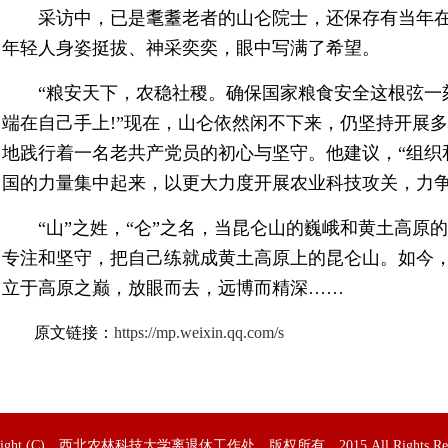
采访中，已是耄耋老者的山仑院士，还保存有当年在
年轻人身姿挺拔、神采奕奕，眼中写满了希望。
“粮安天下，农稳社稷。确保国家粮食安全这根弦一
端在自己手上!”现在，山仑依然闲不下来，仍坚持开展
地践行着一名老共产党员的初心与坚守。他建议，“组织
国的力量集中起来，以更大力度开展农业科技攻关，力争
“山”之姓，“仑”之名，当昆仑山的巍峨和黄土高原的
专注和坚守，把自己练就成黄土高原上的昆仑山。如今
立于高原之巅，放眼而去，远博而精深……
原文链接：
https://mp.weixin.qq.com/s
yright (C) 西北农林科技大学离退休工作处 版权所有 2015 All Rights Rese