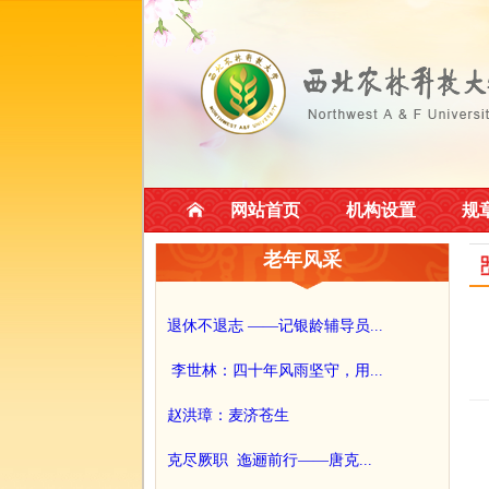
网站首页
机构设置
规
老年风采
退休不退志 ——记银龄辅导员...
李世林：四十年风雨坚守，用...
赵洪璋：麦济苍生
克尽厥职 迤逦前行——唐克...