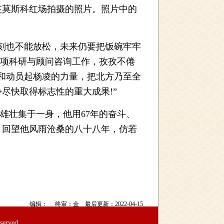
莫斯科红场拍摄的照片。照片中的
刻也不能放松，未来仍要把饭碗牢牢
多项科研与顾问咨询工作，孜孜不倦
和动员起杨凌的力量，把北方乃至全
尽快取得标志性的重大成果!”
雄壮集于一身，他用67年的奋斗、
，回望他风雨沧桑的八十八年，仿若
编辑： 终审：金 最后更新：2022-04-15
rved