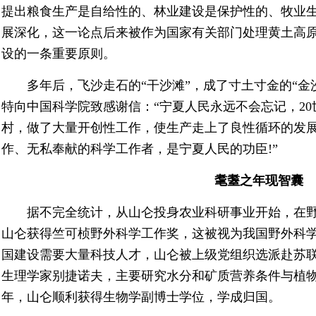
提出粮食生产是自给性的、林业建设是保护性的、牧业生
展深化，这一论点后来被作为国家有关部门处理黄土高
设的一条重要原则。
多年后，飞沙走石的“干沙滩”，成了寸土寸金的“金
特向中国科学院致感谢信：“宁夏人民永远不会忘记，20
村，做了大量开创性工作，使生产走上了良性循环的发
作、无私奉献的科学工作者，是宁夏人民的功臣!”
耄耋之年现智囊
据不完全统计，从山仑投身农业科研事业开始，在野外工
山仑获得竺可
桢野外科学工作奖，这被视为我国野外科学
国建设需要大量科技人才，山仑被上级党组织选派赴苏
生理学家别捷诺夫，主要研究水分和矿质营养条件与植物光
年，山仑顺利获得生物学副博士学位，学成归国。