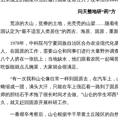
问天整地研“药”方
荒凉的大山，贫瘠的土地，光秃秃的山梁……随着电
国认定为“最不适宜人类居住”的西吉、海原、固原，重
1978年，中科院与宁夏回族自治区合办农业现代化
人。在固原的工作，需要山仑和同事们进行大量野外调
八个人挤在一张炕上；当地缺水，他们跟着农民一起喝
吃饭能就点儿腌菜，大家就会很满足。
“有一次我和山仑像往常一样到固原去，在汽车上，
蜷缩成一团，满头大汗，只能在车上强忍着一路到了固
师的胆结石手术拖了很长时间才去做。”山仑的学生邓西
久，就又赶回固原开展科研工作。
一番艰辛考察后，山仑根据半干旱黄土丘陵区的自然