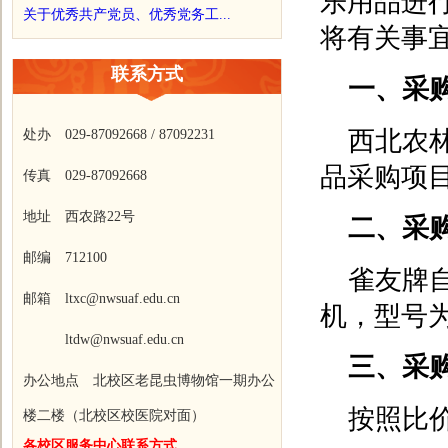
乐用品进
关于优秀共产党员、优秀党务工...
将有关事
联系方式
一、采
西北农
处办 029-87092668 / 87092231
品采购项
传真 029-87092668
地址 西农路22号
二、采
邮编 712100
雀友牌
邮箱 ltxc@nwsuaf.edu.cn
机，型号为4
ltdw@nwsuaf.edu.cn
三、采
办公地点 北校区老昆虫博物馆一期办公
按照比
楼二楼（北校区校医院对面）
各校区服务中心联系方式