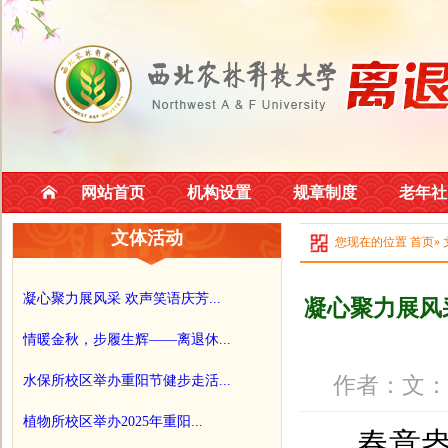
网站首页
机构设置
规章制度
老年社
文体活动
您现在的位置
首页
»
凝心聚力展风采 欢声笑语庆芳...
凝心聚力展风
情暖金秋，步履生辉——离退休...
作者：文：
水保所校区举办重阳节健步走活...
植物所校区举办2025年重阳...
春意盎