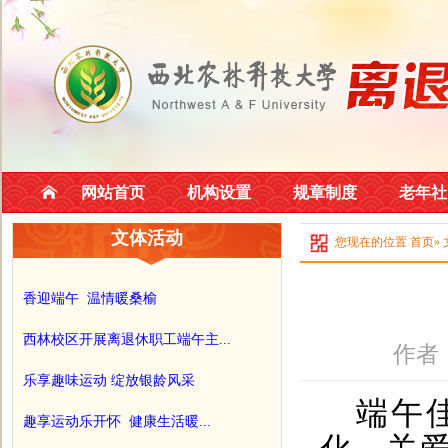
网站首页
机构设置
规章制度
老年社
文体活动
您现在的位置
首页
»
香迎端午 温情暖桑榆
西林校区开展离退休职工端午主...
作者
乐享趣味运动 绽放银龄风采
端午
趣享运动乐开怀 健康生活暖...