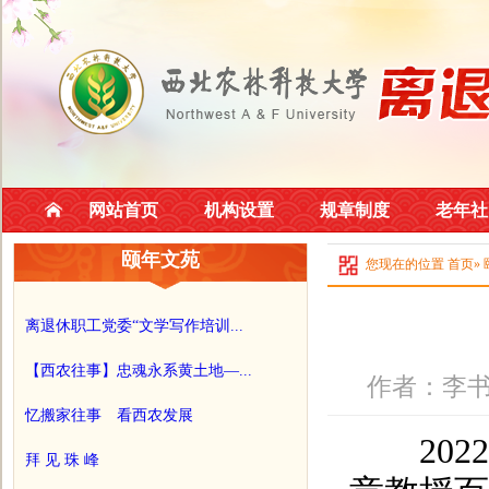
网站首页
机构设置
规章制度
老年社
颐年文苑
您现在的位置
首页
»
离退休职工党委“文学写作培训...
【西农往事】忠魂永系黄土地—...
作者：李书
忆搬家往事 看西农发展
2022
拜 见 珠 峰