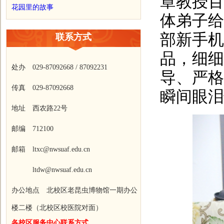
章教授百
花园里的故事
体弟子给
部新手机
联系方式
品，细细
处办 029-87092668 / 87092231
导、严格
传真 029-87092668
瞬间眼泪
地址 西农路22号
邮编 712100
邮箱 ltxc@nwsuaf.edu.cn
ltdw@nwsuaf.edu.cn
办公地点 北校区老昆虫博物馆一期办公
楼二楼（北校区校医院对面）
各校区服务中心联系方式