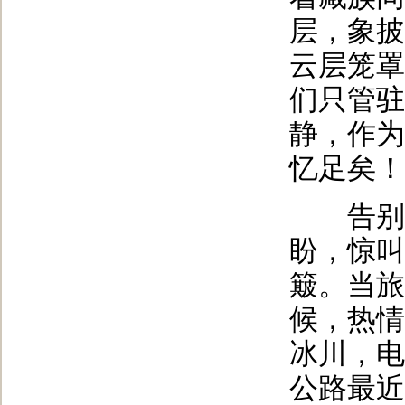
层，象披
云层笼罩
们只管驻
静，作为
忆足矣！
告别羊
盼，惊叫
簸。当旅
候，热情
冰川，电
公路最近