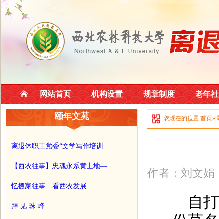
网站首页
机构设置
规章制度
老年社
颐年文苑
您现在的位置
首页
»
离退休职工党委“文学写作培训...
【西农往事】忠魂永系黄土地—...
作者：刘文娟 
忆搬家往事 看西农发展
自打喜
拜 见 珠 峰