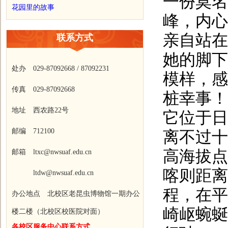
一份莫名
花园里的故事
峰，内心
亲自站在
联系方式
她的脚下
处办 029-87092668 / 87092231
模样，感
传真 029-87092668
桩幸事！
地址 西农路22号
它位于日
邮编 712100
离不过十
高海拔点
邮箱 ltxc@nwsuaf.edu.cn
喀则距离
ltdw@nwsuaf.edu.cn
程，在平
办公地点 北校区老昆虫博物馆一期办公
崎岖蜿蜒
楼二楼（北校区校医院对面）
各校区服务中心联系方式