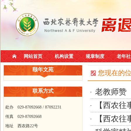
网站首页
机构设置
规章制度
老年社
颐年文苑
您现在的
老教师赞
联系方式
【西农往
处办 029-87092668 / 87092231
传真 029-87092668
【西农往
地址 西农路22号