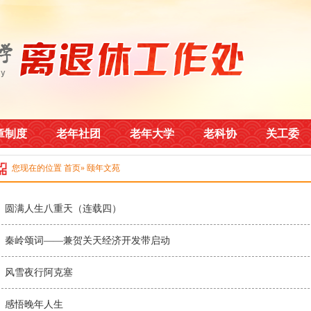
章制度
老年社团
老年大学
老科协
关工委
您现在的位置
首页
» 颐年文苑
圆满人生八重天（连载四）
秦岭颂词——兼贺关天经济开发带启动
风雪夜行阿克塞
感悟晚年人生