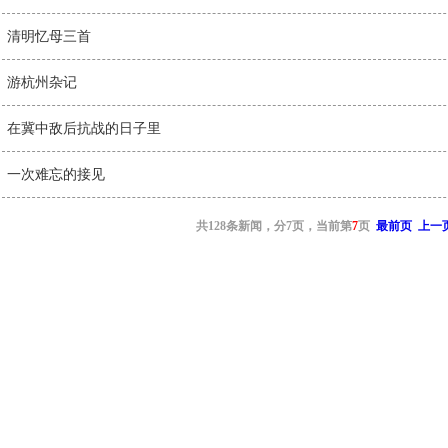
清明忆母三首
游杭州杂记
在冀中敌后抗战的日子里
一次难忘的接见
共128条新闻，分7页，当前第
7
页
最前页
上一