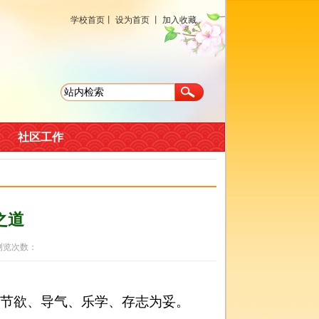
学校首页
丨
设为首页
丨
加入收藏
社区工作
之道
 浏览次数：
、节欲、导气、乐学、存志为妥。