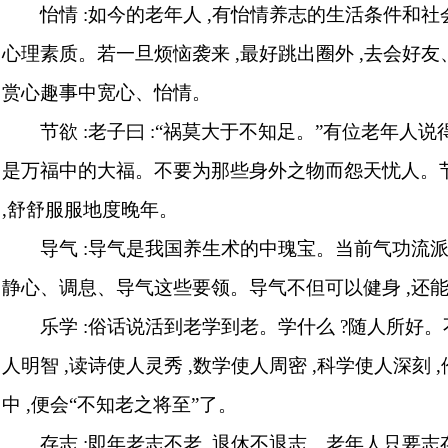
怡情
:
如今的老年人
,
有怡情养志的生活条件和社
心理素质。若一旦烦恼袭来
,
最好跳出圈外
,
去会好友
赏心趣事中宽心、怡情。
节欲
:
老子曰
:
“祸莫大于不知足。”有位老年人说
是万福中的大福。不要为那些身外之物而怨天忧人。
,
舒舒服服地度晚年。
导气
:
导气是我国养生术的中瑰宝。当前气功流
静心、调息、导气这些要领。导气不但可以健身
,
还
乐学
:
俗话说活到老学到老。学什么
?
随人所好。
人明智
,
读诗使人灵秀
,
数学使人周密
,
科学使人深刻
,
中
,
便会“不知老之将至”了。
存志
:
即年老志不老
,
退休不退志。老年人只要志