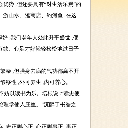
会优势
,
但还要具有“对生活乐观”的
、游山水、逛商店、钓河鱼
,
在这
得好
:
我们老年人处此升平盛世
,
便
节欲、心足才好轻轻松松地过日子
派繁杂
,
但强身去病的气功都离不开
能够移性
,
外可养生
,
内可养心。
不妨以读书为乐。培根说
:
“读史使
伦理学使人庄重。”沉醉于书香之
存
,
志正则心正
,
心正则事正
,
事正