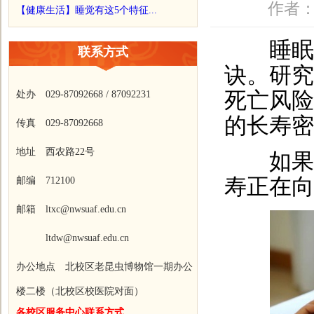
作者：
【健康生活】睡觉有这5个特征...
睡眠是最
联系方式
诀。研究
死亡风险
处办 029-87092668 / 87092231
的长寿密
传真 029-87092668
地址 西农路22号
如果你
寿正在向
邮编 712100
邮箱 ltxc@nwsuaf.edu.cn
ltdw@nwsuaf.edu.cn
办公地点 北校区老昆虫博物馆一期办公
楼二楼（北校区校医院对面）
各校区服务中心联系方式