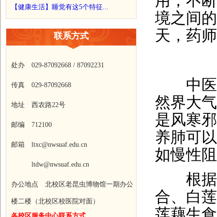
用，不断
【健康生活】睡觉有这5个特征...
境之间的
天，药师
联系方式
处办 029-87092668 / 87092231
中医认
传真 029-87092668
然界大气
地址 西农路22号
是风寒邪
邮编 712100
养肺可以
邮箱 ltxc@nwsuaf.edu.cn
如慢性阻
ltdw@nwsuaf.edu.cn
根据中
办公地点 北校区老昆虫博物馆一期办公
合、白莲
楼二楼（北校区校医院对面）
莲藕生食
各校区服务中心联系方式