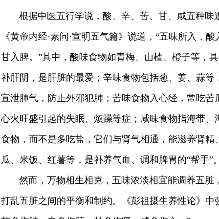
根据中医五行学说，酸、辛、苦、甘、咸五种味道
《黄帝内经·素问·宣明五气篇》说道，“五味所入，
甘入脾。”其中，酸味食物如青梅、山楂、橙子等，
补肝阴，是肝脏的最爱；辛味食物包括葱、姜、蒜等
宣泄肺气，防止外邪犯肺；苦味食物入心经，常吃苦
心火旺盛引起的失眠、烦躁等症；咸味食物指海带、海
食物，而不是多吃盐，它们与肾气相通，能滋养肾精
瓜、米饭、红薯等，是补养气血、调和脾胃的“帮手”
然而，万物相生相克，五味浓淡相宜能调养五脏
打乱五脏之间的平衡和制约。《彭祖摄生养性论》中