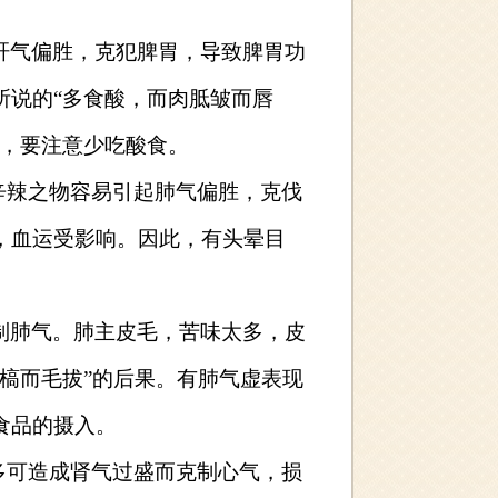
肝气偏胜，克犯脾胃，导致脾胃功
所说的“多食酸，而肉胝皱而唇
人，要注意少吃酸食。
辛辣之物容易引起肺气偏胜，克伐
，血运受影响。因此，有头晕目
制肺气。肺主皮毛，苦味太多，皮
槁而毛拔”的后果。有肺气虚表现
食品的摄入。
多可造成肾气过盛而克制心气，损