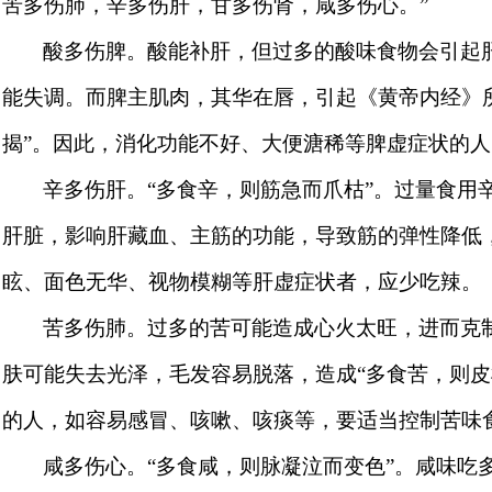
苦多伤肺，辛多伤肝，甘多伤肾，咸多伤心。”
酸多伤脾。
酸能补肝，但过多的酸味食物会引起
能失调。而脾主肌肉，其华在唇，引起《黄帝内经》
揭”。因此，消化功能不好、大便溏稀等脾虚症状的
辛多伤肝。
“多食辛，则筋急而爪枯”。过量食用
肝脏，影响肝藏血、主筋的功能，导致筋的弹性降低
眩、面色无华、视物模糊等肝虚症状者，应少吃辣。
苦多伤肺。
过多的苦可能造成心火太旺，进而克
肤可能失去光泽，毛发容易脱落，造成“多食苦，则皮
的人，如容易感冒、咳嗽、咳痰等，要适当控制苦味
咸多伤心。
“多食咸，则脉凝泣而变色”。咸味吃