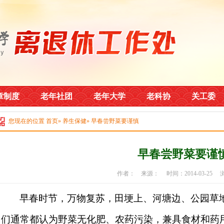
章制度
老年社团
老年大学
老科协
关工委
您现在的位置
首页
»
养生保健
» 早春尝野菜要谨慎
早春尝野菜要谨
作者： 来源： 时间：2014-03-25
早春时节，万物复苏，田埂上、河塘边、公园草地
们通常都认为野菜无化肥、农药污染，兼具食材和药