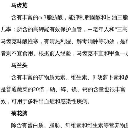
马齿苋
含有丰富的ω
-3
脂肪酸，能抑制胆固醇和甘油三
几率；所含的高钾能有效保护血管，中老年人和“三高
马齿苋味酸性寒，有清热利湿、解毒消肿等功效，是
者则不宜食用。根据前人经验，马齿苋不宜和甲鱼一
马兰头
含有丰富的矿物质元素、维生素、β
-
胡萝卜素和
是普通蔬菜的
20
倍，硒、锌、镁、钙的含量也很丰富
效，可用于多种出血症和感染性疾病。
菊花脑
除含有蛋白质、脂肪、纤维素和维生素等营养物