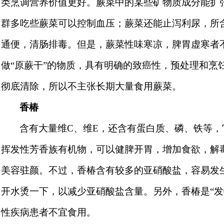
类烹调营养价值更好。蕨菜中的某些矿物质成分能扩
群多吃些蕨菜可以控制血压；蕨菜还能止泻利尿，所
通便，清肠排毒。但是，蕨菜性味寒凉，脾胃虚寒者
做“原蕨干”的物质，具有明确的致癌性，预处理和烹
彻底清除，所以不主张长期大量食用蕨菜。
香椿
含有大量维
C
、维
E
，还含有蛋白质、磷、铁等，
挥发性芳香族有机物，可以健脾开胃，增加食欲，解
美容驻颜。不过，香椿含有较多的亚硝酸盐，容易发
开水烫一下，以减少亚硝酸盐含量。另外，香椿是“发
性疾病患者不宜食用。