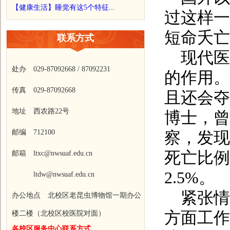
【健康生活】睡觉有这5个特征...
过这样一
短命夭亡
联系方式
现代医
处办 029-87092668 / 87092231
的作用。
传真 029-87092668
且还会夺
地址 西农路22号
博士，曾
邮编 712100
察，发现
死亡比例
邮箱 ltxc@nwsuaf.edu.cn
2.5%
。
ltdw@nwsuaf.edu.cn
紧张情
办公地点 北校区老昆虫博物馆一期办公
方面工作
楼二楼（北校区校医院对面）
各校区服务中心联系方式