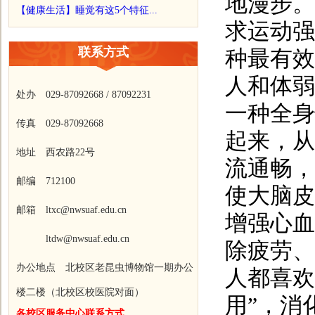
地漫步。
【健康生活】睡觉有这5个特征...
求运动强
联系方式
种最有效
人和体弱
处办 029-87092668 / 87092231
一种全身
传真 029-87092668
起来，从
地址 西农路22号
流通畅，
邮编 712100
使大脑皮
邮箱 ltxc@nwsuaf.edu.cn
增强心血
ltdw@nwsuaf.edu.cn
除疲劳、
办公地点 北校区老昆虫博物馆一期办公
人都喜欢
楼二楼（北校区校医院对面）
用”，消
各校区服务中心联系方式