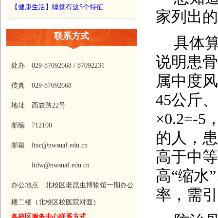
【健康生活】睡觉有这5个特征...
家列出的
联系方式
具体
说明患骨
处办 029-87092668 / 87092231
属中度风
传真 029-87092668
45
公斤、
地址 西农路22号
×0.2=-5
邮编 712100
的人，患
邮箱 ltxc@nwsuaf.edu.cn
高于中等
ltdw@nwsuaf.edu.cn
高
“
缩水
”
办公地点 北校区老昆虫博物馆一期办公
率，需引
楼二楼（北校区校医院对面）
各校区服务中心联系方式