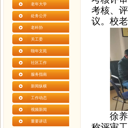
老年大学
考核、评
处务公开
议。校老
老科协
关工委
颐年文苑
社区工作
服务指南
新闻纵横
工作动态
视频新闻
徐养福
重要讲话
称评审工