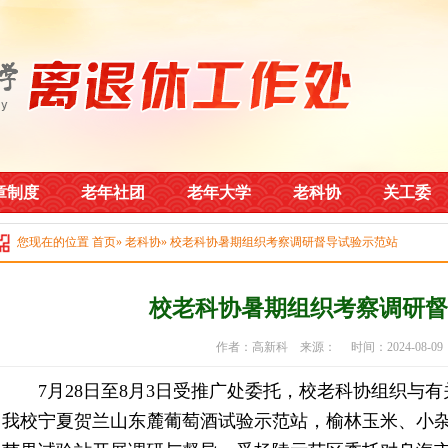
章制度
老年社团
老年大学
老科协
关工委
您现在的位置
首页
»
老科协
» 校老科协暑期组织考察调研督导试验示范站
校老科协暑期组织考察调研督
作者：高新科 来源： 时间：2024-08-0
7月28日至8月3日受推广处委托，校老科协组织与有
我校宁夏贺兰山东麓葡萄酒试验示范站，榆林玉米、小