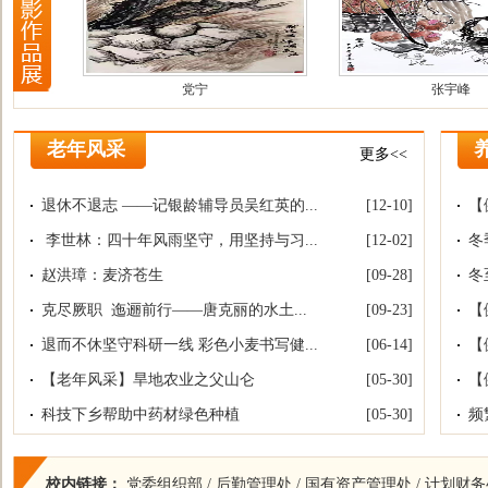
张宇峰
顾新华
老年风采
更多<<
退休不退志 ——记银龄辅导员吴红英的...
[12-10]
【
李世林：四十年风雨坚守，用坚持与习...
[12-02]
冬
赵洪璋：麦济苍生
[09-28]
冬
克尽厥职 迤逦前行——唐克丽的水土...
[09-23]
【
退而不休坚守科研一线 彩色小麦书写健...
[06-14]
【
【老年风采】旱地农业之父山仑
[05-30]
【
科技下乡帮助中药材绿色种植
[05-30]
频
校内链接：
党委组织部
/
后勤管理处
/
国有资产管理处
/
计划财务