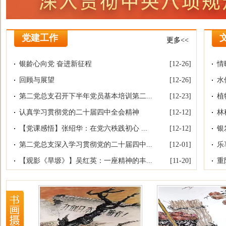
党建工作
更多<<
银龄心向党 奋进新征程
[12-26]
情
回顾与展望
[12-26]
水
第二党总支召开下半年党员基本培训第二...
[12-23]
植
认真学习贯彻党的二十届四中全会精神
[12-12]
林
【党课感悟】张绍华：在党六秩践初心 ...
[12-12]
银
第二党总支深入学习贯彻党的二十届四中...
[12-01]
乐
【观影《旱塬》】吴红英：一座精神的丰...
[11-20]
重