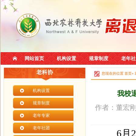
网站首页
机构设置
规章制度
老年社
老科协
您现在的位置
首页
»
机构设置
我校
规章制度
作者：董宏刚
老年专家
老年社团
6月26