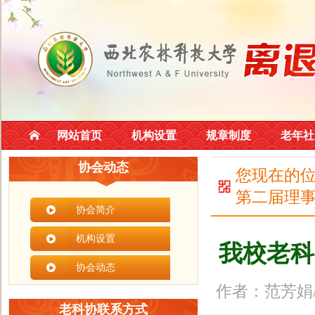
网站首页
机构设置
规章制度
老年社
协会动态
您现在的
第二届理
协会简介
机构设置
我校老科
协会动态
作者：范芳娟/
老科协联系方式