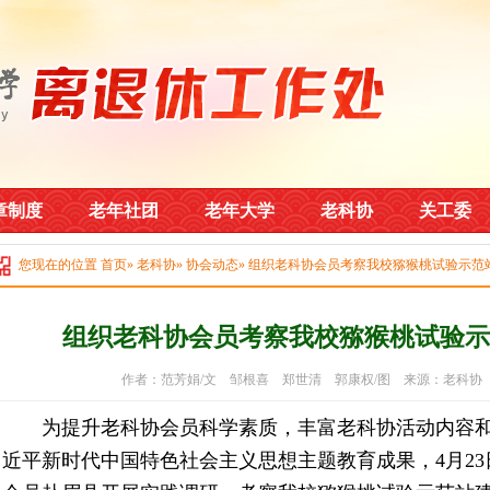
章制度
老年社团
老年大学
老科协
关工委
您现在的位置
首页
»
老科协
»
协会动态
» 组织老科协会员考察我校猕猴桃试验示范
组织老科协会员考察我校猕猴桃试验示
作者：范芳娟/文 邹根喜 郑世清 郭康权/图 来源：老科协 时间
为提升老科协会员科学素质，丰富老科协活动内容和
近平新时代中国特色社会主义思想主题教育成果，4月23