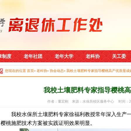
章制度
老年社团
老年大学
老科协
关工委
您现在的位置
首页
»
老科协
»
协会动态
» 我校土壤肥料专家指导樱桃高产优质显成
我校土壤肥料专家指导樱桃高
作者：董宏刚 来源：水保所校区服务中心 时间：2022
我校水保所土壤肥料专家徐福利教授常年深入生产一
樱桃施肥技术方案被实践证明效果明显。