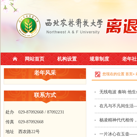
网站首页
机构设置
规章制度
老年社
老年风采
您现在的位置
首页
»
无线电波 奏响 他
联系方式
在凡与不凡间生活
处办 029-87092668 / 87092231
杨凌精神代代相传
传真 029-87092668
地址 西农路22号
一片冰心在玉壶—