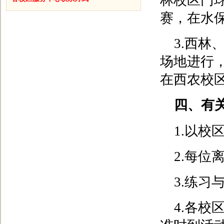
林校区门
赛，在水
3.西
场地进行
在西农校
四、有
1.以校
2.每位
3.练
4.各