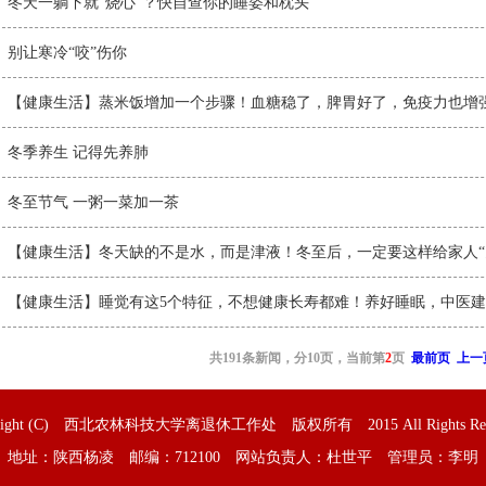
冬天一躺下就“烧心”？快自查你的睡姿和枕头
别让寒冷“咬”伤你
【健康生活】蒸米饭增加一个步骤！血糖稳了，脾胃好了，免疫力也增
冬季养生 记得先养肺
冬至节气 一粥一菜加一茶
【健康生活】冬天缺的不是水，而是津液！冬至后，一定要这样给家人“
【健康生活】睡觉有这5个特征，不想健康长寿都难！养好睡眠，中医建议
共191条新闻，分10页，当前第
2
页
最前页
上一
yright (C) 西北农林科技大学离退休工作处 版权所有 2015 All Rights Rese
地址：陕西杨凌 邮编：712100 网站负责人：杜世平 管理员：李明