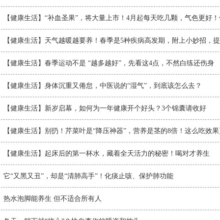
【健康生活】“补血圣果”，将大量上市！4月起每天吃几颗，气色更好！
【健康生活】天气越暖越要养！春季是5种疾病高发期，附上小妙招，
【健康生活】春季运动不是 “越多越好”，先看这4点，不然白练还伤身
【健康生活】身体沉重又倦怠，中医说的“湿气”，到底该怎么去？
【健康生活】新岁启幕，如何为一年健康开个好头？3个锦囊请收好
【健康生活】别扔！芹菜叶是“降压神器”，营养是茎的8倍！这么吃效果
【健康生活】起床后的第一杯水，藏着全天活力的秘密！喝对才养生
它“又黑又丑”，却是“清肺高手”！化痰止咳、保护肺功能
热水泡脚能养生 但不适合所有人