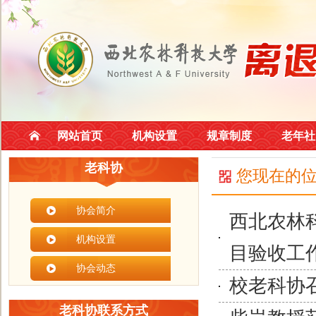
网站首页
机构设置
规章制度
老年社
老科协
您现在的
协会简介
西北农林
机构设置
目验收工
协会动态
校老科协
老科协联系方式